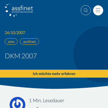
Weiter
Suche
Men
26/10/2007
ams
assfinet
DKM 2007
Ich möchte mehr erfahren
1 Min. Lesedauer