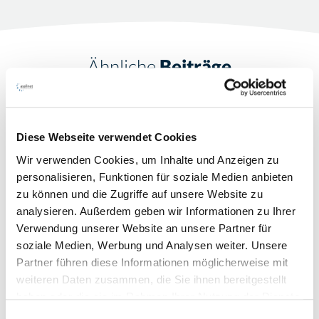
Ähnliche
Beiträge
04/06/2026
Diese Webseite verwendet Cookies
Synchronisierung in ams.5:
Wir verwenden Cookies, um Inhalte und Anzeigen zu
Neue Statusanzeige und
personalisieren, Funktionen für soziale Medien anbieten
zu können und die Zugriffe auf unsere Website zu
wichtige Hinweise zur Version
analysieren. Außerdem geben wir Informationen zu Ihrer
5.1
Verwendung unserer Website an unsere Partner für
soziale Medien, Werbung und Analysen weiter. Unsere
Partner führen diese Informationen möglicherweise mit
ams
Support
Updates
weiteren Daten zusammen, die Sie ihnen bereitgestellt
haben oder die sie im Rahmen Ihrer Nutzung der Dienste
gesammelt haben.
Einwilligungsauswahl