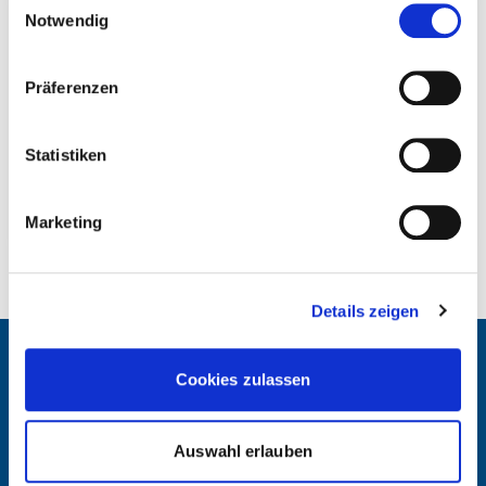
Datenschutzhinweise
Notwendig
02/06/2026
Feiertag in Rheinland-Pfalz und
Präferenzen
Nordrhein-Westfalen am
04.06.2026
Statistiken
ams
assfinet
Erreichbarkeit
Marketing
Details zeigen
Cookies zulassen
assfinet ermöglicht Ihnen
Auswahl erlauben
als Versicherer