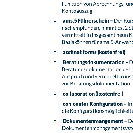
Funktion von Abrechnungs- un
Kontoauszug.
ams.5 Führerschein –
Der Kurs
nachempfunden, nimmt ca. 2 S
vermittelt in insgesamt neun K
Basiskönnen für ams.5-Anwend
assfinet forms (kostenfrei)
Beratungsdokumentation –
D
Beratungsdokumentation des a
Anspruch und vermittelt in in
zur Beratungsdokumentation.
collaboration (kostenfrei)
con:center Konfiguration –
In
die Konfigurationsmöglichkeite
Dokumentenmangement –
De
Dokumentenmanagementsystem