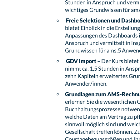
Stunden in Anspruch und vermi
wichtiges Grundwissen für am
Freie Selektionen und Dashb
bietet Einblick in die Erstellun
Anpassungen des Dashboards im
Anspruch und vermittelt in ins
Grundwissen für ams.5 Anwen
GDV Import –
Der Kurs bietet
nimmt ca. 1,5 Stunden in Anspr
zehn Kapiteln erweitertes Gru
Anwender/innen.
Grundlagen zum AMS-Rechn
erlernen Sie die wesentlichen 
Buchhaltungsprozesse notwendi
welche Daten am Vertrag zu pf
sinnvoll möglich sind und welc
Gesellschaft treffen können. Z
Courtagebezugsgrößen und Ihr