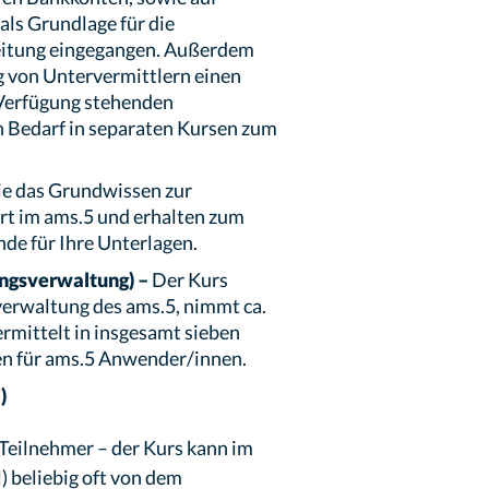
ls Grundlage für die
eitung eingegangen. Außerdem
g von Untervermittlern einen
 Verfügung stehenden
h Bedarf in separaten Kursen zum
ie das Grundwissen zur
rt im ams.5 und erhalten zum
de für Ihre Unterlagen.
ngsverwaltung) –
Der Kurs
sverwaltung des ams.5, nimmt ca.
rmittelt in insgesamt sieben
en für ams.5 Anwender/innen.
)
 Teilnehmer – der Kurs kann im
) beliebig oft von dem