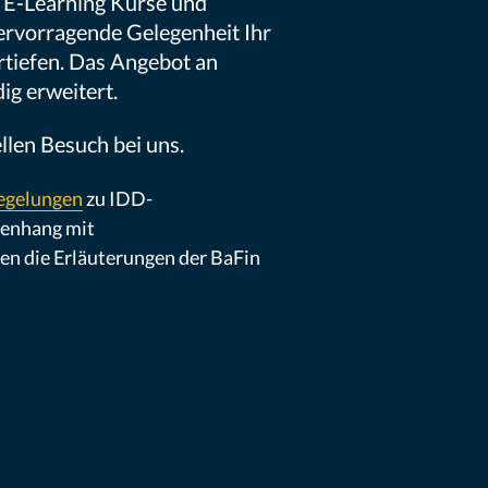
 E-Learning Kurse und
ervorragende Gelegenheit Ihr
rtiefen. Das Angebot an
g erweitert.
llen Besuch bei uns.
Regelungen
zu IDD-
enhang mit
n die Erläuterungen der BaFin