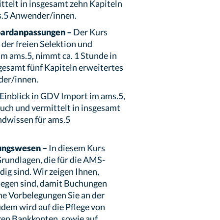
ttelt in insgesamt zehn Kapiteln
s.5 Anwender/innen.
oardanpassungen –
Der Kurs
g der freien Selektion und
 ams.5, nimmt ca. 1 Stunde in
gesamt fünf Kapiteln erweitertes
der/innen.
 Einblick in GDV Import im ams.5,
uch und vermittelt in insgesamt
ndwissen für ams.5
ungswesen –
In diesem Kurs
Grundlagen, die für die AMS-
g sind. Wir zeigen Ihnen,
legen sind, damit Buchungen
he Vorbelegungen Sie an der
udem wird auf die Pflege von
en Bankkonten, sowie auf