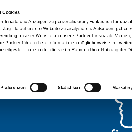
ote ->
hier
t Cookies
 Inhalte und Anzeigen zu personalisieren, Funktionen für sozia
kte
Lösungen
Aktuelles
Services
Acade
e Zugriffe auf unsere Website zu analysieren. Außerdem geben w
rwendung unserer Website an unsere Partner für soziale Medien
re Partner führen diese Informationen möglicherweise mit weite
ereitgestellt haben oder die sie im Rahmen Ihrer Nutzung der D
demy
ach Maß
Präferenzen
Statistiken
Marketin