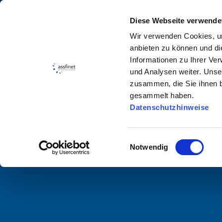
Weiter
Wir bilden aus und stellen ein! Alle Stellenangeb
Diese Webseite verwende
Wir verwenden Cookies, um
Produ
anbieten zu können und di
Informationen zu Ihrer Ve
und Analysen weiter. Unse
zusammen, die Sie ihnen b
assfinet aca
gesammelt haben.
Datenschutzhinweise
Einwilligungsauswahl
Schulungen und Wissensvermittlung n
Notwendig