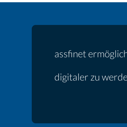
assfinet ermöglic
als Versicherer
digitaler zu werd