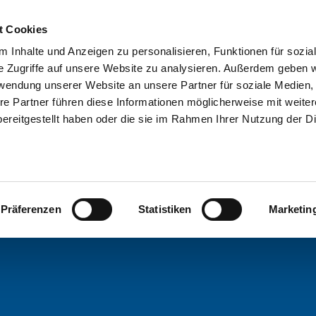
ote ->
hier
t Cookies
 Inhalte und Anzeigen zu personalisieren, Funktionen für sozia
kte
Lösungen
Aktuelles
Services
Acade
e Zugriffe auf unsere Website zu analysieren. Außerdem geben w
rwendung unserer Website an unsere Partner für soziale Medien
re Partner führen diese Informationen möglicherweise mit weite
ereitgestellt haben oder die sie im Rahmen Ihrer Nutzung der D
 mit
b
Präferenzen
Statistiken
Marketin