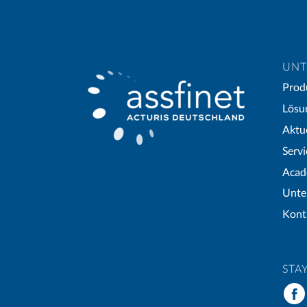
UNT
Prod
Lösu
Aktu
Servi
Aca
Unte
Kont
STA