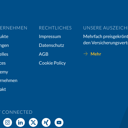
ERNEHMEN
RECHTLICHES
UNSERE AUSZEIC
ukte
Impressum
Mehrfach preisgekrönt
den Versicherungsvert
ngen
Datenschutz
elles
AGB
Mehr
ces
Cookie Policy
demy
rnehmen
akt
Y CONNECTED