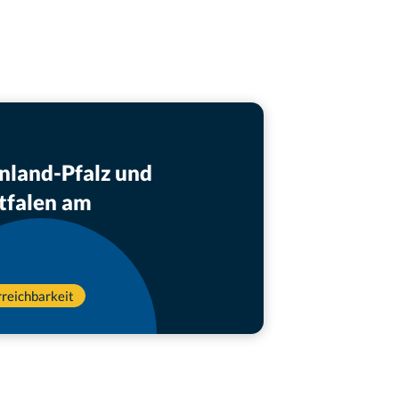
inland-Pfalz und
tfalen am
rreichbarkeit