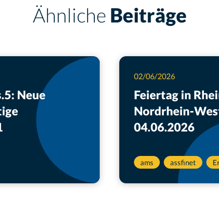
Ähnliche
Beiträge
02/06/2026
s.5: Neue
Feiertag in Rhe
tige
Nordrhein-Wes
1
04.06.2026
ams
assfinet
E