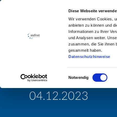
Weiter
Wir bilden aus und stellen ein! Alle Stellenangeb
Diese Webseite verwende
Wir verwenden Cookies, um
Produ
anbieten zu können und di
Informationen zu Ihrer Ve
und Analysen weiter. Unse
zusammen, die Sie ihnen b
14/11/2023
ams
assfinet
InfoAgent
gesammelt haben.
Datenschutzhinweise
Neues Verzeichnis
Einwilligungsauswahl
IBAN/BIC gültig a
Notwendig
04.12.2023