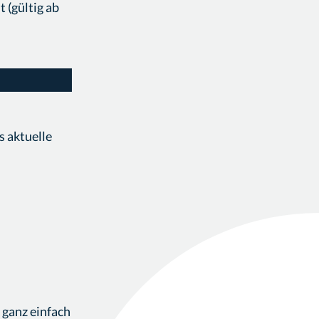
 (gültig ab
s aktuelle
 ganz einfach