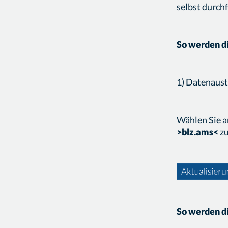
selbst durch
So werden di
1) Datenaust
Wählen Sie a
>blz.ams<
zu
So werden di