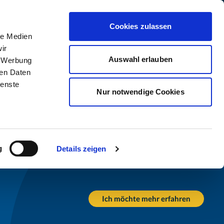
assfinet ist Teil der Acturis Group
Cookies zulassen
le Medien
my
Unternehmen
Kontakt
Suche
ir
Auswahl erlauben
, Werbung
ren Daten
ienste
Nur notwendige Cookies
g
Details zeigen
Ich möchte mehr erfahren