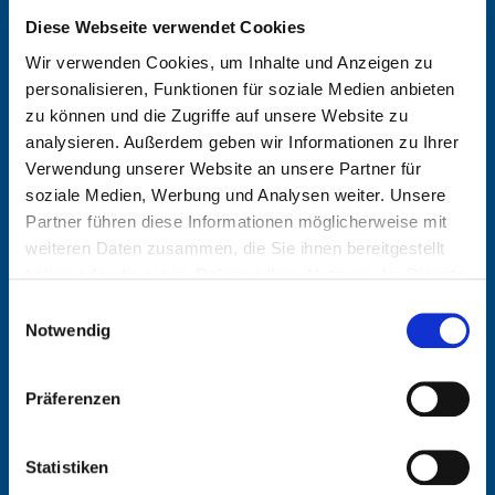
Diese Webseite verwendet Cookies
assfinet ermöglicht Ihnen
Wir verwenden Cookies, um Inhalte und Anzeigen zu
als Versicherer
personalisieren, Funktionen für soziale Medien anbieten
zu können und die Zugriffe auf unsere Website zu
analysieren. Außerdem geben wir Informationen zu Ihrer
Verwendung unserer Website an unsere Partner für
digitaler zu werden
soziale Medien, Werbung und Analysen weiter. Unsere
Partner führen diese Informationen möglicherweise mit
Fordern Sie mehr Informationen an und
weiteren Daten zusammen, die Sie ihnen bereitgestellt
erfahren Sie wie Ihre Zukunft zusammen
haben oder die sie im Rahmen Ihrer Nutzung der Dienste
gesammelt haben.
mit uns aussieht.
Einwilligungsauswahl
Datenschutzhinweise
Notwendig
Präferenzen
Statistiken