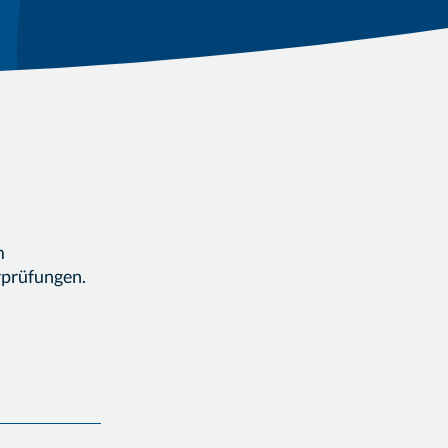
m
rprüfungen.