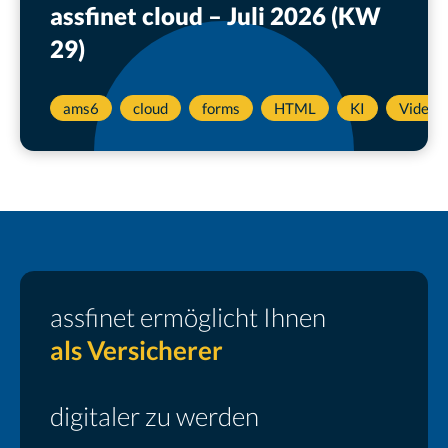
assfinet cloud – Juli 2026 (KW
29)
ams6
cloud
forms
HTML
KI
Videotu
assfinet ermöglicht Ihnen
digitaler zu werden