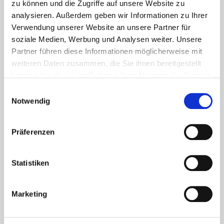
Sie können zum Beispiel prüfen, ob alle benötigten
zu können und die Zugriffe auf unsere Website zu
Informationen aufgerufen werden können, oder ob
analysieren. Außerdem geben wir Informationen zu Ihrer
die Freigabe eines bestimmten Objektes funktioniert
Verwendung unserer Website an unsere Partner für
hat.
soziale Medien, Werbung und Analysen weiter. Unsere
Partner führen diese Informationen möglicherweise mit
weiteren Daten zusammen, die Sie ihnen bereitgestellt
haben oder die sie im Rahmen Ihrer Nutzung der Dienste
gesammelt haben.
assfinet
collaboration
Einwilligungsauswahl
Datenschutzhinweise
Notwendig
Nachdem wir in einem der vergangenen Releases
Präferenzen
den Dunkelmodus eingeführt haben, arbeiten wir
momentan an einem „High-Contrast“-Modus, der für
noch mehr Augenkomfort bei den Nutzern sorgt.
Statistiken
Marketing