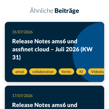
Ähnliche
Beiträge
31/07/2026
Release Notes ams6 und
assfinet cloud – Juli 2026 (KW
31)
ams6
collaboration
forms
KI
Videotutor
17/07/2026
Release Notes ams6 und