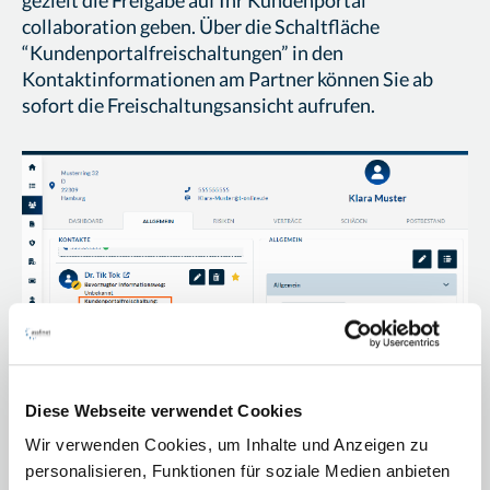
collaboration geben. Über die Schaltfläche
“Kundenportalfreischaltungen” in den
Kontaktinformationen am Partner können Sie ab
sofort die Freischaltungsansicht aufrufen.
Diese Webseite verwendet Cookies
Klicken Sie hier, wird Ihnen die collaboration aus der
Wir verwenden Cookies, um Inhalte und Anzeigen zu
Perspektive des jeweiligen Nutzers angezeigt, und
personalisieren, Funktionen für soziale Medien anbieten