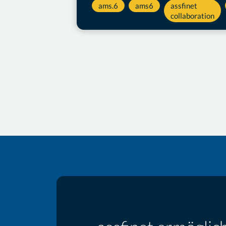
ams.6
ams6
assfinet
collaboration
Seitennu
der
Beiträge