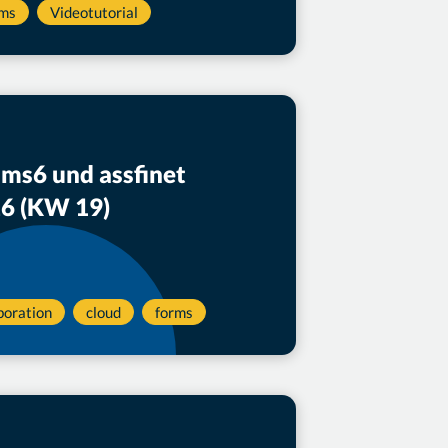
rms
Videotutorial
ams6 und assfinet
26 (KW 19)
boration
cloud
forms