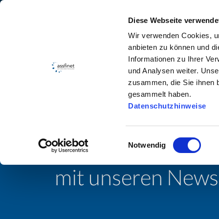
Weiter
Wir bilden aus und stellen ein! Alle Stellenangeb
Diese Webseite verwende
Wir verwenden Cookies, um
Produ
anbieten zu können und di
Informationen zu Ihrer Ve
und Analysen weiter. Unse
zusammen, die Sie ihnen b
Kommen Sie mit a
gesammelt haben.
Datenschutzhinweise
assfinet journey
Einwilligungsauswahl
Lernen Sie uns be
Notwendig
mit unseren News 