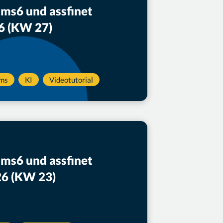
ams6 und assfinet
26 (KW 27)
rms
KI
Videotutorial
ams6 und assfinet
26 (KW 23)