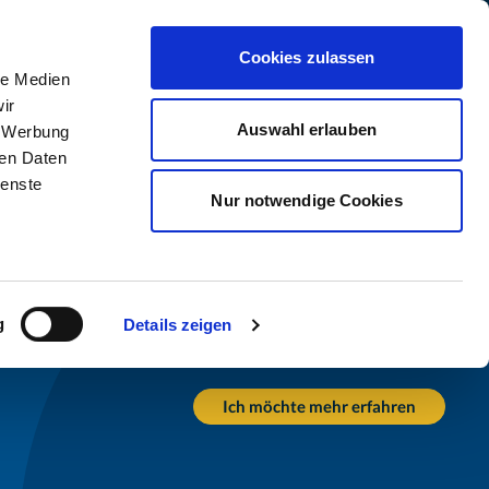
assfinet ist Teil der Acturis Group
Cookies zulassen
le Medien
my
Unternehmen
Kontakt
Suche
ir
Auswahl erlauben
, Werbung
ren Daten
ienste
Nur notwendige Cookies
g
Details zeigen
Ich möchte mehr erfahren