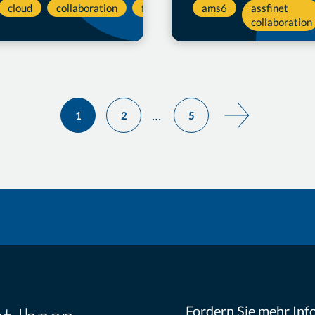
cloud
collaboration
forms
KI
ams6
assfinet
collaboration
…
1
2
5
Seite
Seite
Seite
Nächste
Seite
mmerierung
Fordern Sie mehr Inf