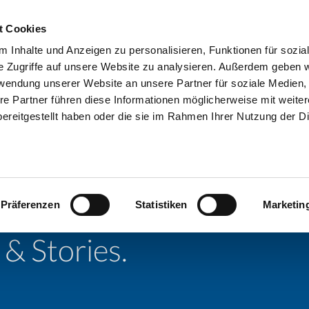
ote ->
hier
t Cookies
 Inhalte und Anzeigen zu personalisieren, Funktionen für sozia
kte
Lösungen
Aktuelles
Services
Acade
e Zugriffe auf unsere Website zu analysieren. Außerdem geben w
rwendung unserer Website an unsere Partner für soziale Medien
re Partner führen diese Informationen möglicherweise mit weite
ereitgestellt haben oder die sie im Rahmen Ihrer Nutzung der D
uf unsere
!
sser kennen
Präferenzen
Statistiken
Marketin
& Stories.