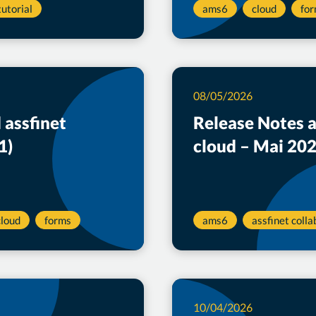
utorial
ams6
cloud
fo
08/05/2026
 assfinet
Release Notes 
1)
cloud – Mai 20
cloud
forms
ams6
assfinet colla
10/04/2026