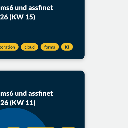
ams6 und assfinet
026 (KW 15)
boration
cloud
forms
KI
ams6 und assfinet
026 (KW 11)