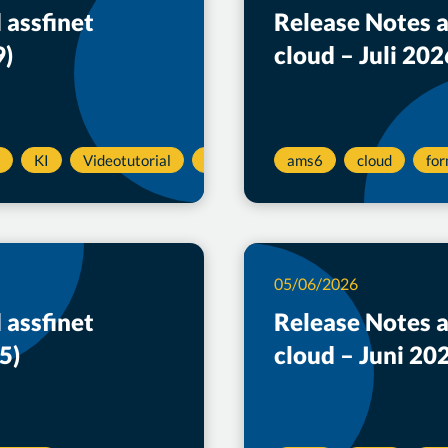
 assfinet
Release Notes 
9)
cloud – Juli 20
KI
Videotutorial
Workflow
ams6
cloud
fo
05/06/2026
 assfinet
Release Notes 
5)
cloud – Juni 20