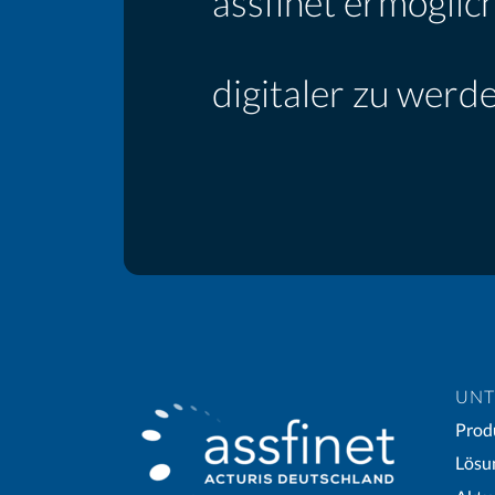
assfinet ermöglic
als Versicherer
digitaler zu werd
UNT
Prod
Lösu