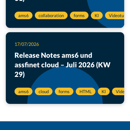
ams6
collaboration
forms
KI
Videotutor
17/07/2026
Release Notes ams6 und
assfinet cloud – Juli 2026 (KW
29)
ams6
cloud
forms
HTML
KI
Videotu