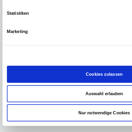
Statistiken
Marketing
Für
detaillierte Informationen
und eine
ausführliche Erläuterung
der Updates verweisen
Cookies zulassen
wir auch auf unsere umfassenden
cloud Release-
Notes
, die regelmäßig veröffentlicht werden:
Auswahl erlauben
Nur notwendige Cookies